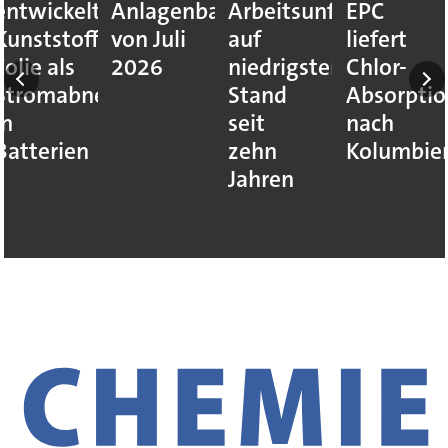
Anlagenbauprojekte
Arbeitsunfälle
EPC
Preisent
von Juli
auf
liefert
für
2026
niedrigstem
Chlor-
Containe
ehmer
Stand
Absorptionssystem
Schiffstr
seit
nach
zehn
Kolumbien
Jahren