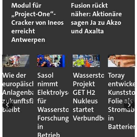
Modul für
Fusion rückt
„Project-One“-
näher: Aktionäre
Cracker von Ineos
sagen Ja zu Akzo
erreicht
und Axalta
Antwerpen
Wie der
Sasol
Wasserstoff-
Toray
europäische
nimmt
Projekt
entwicke
Anlagenbau
Elektrolyseur
GET H2
Kunststof
zukunftsfähig
für
Nukleus
Folie als
bleibt
Wasserstoff-
startet
Stromab
Forschung
Verbundbetrieb
in
in
Batterien
Betrieb