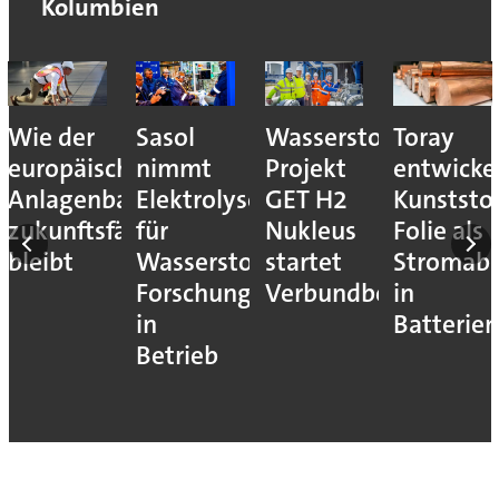
Kolumbien
Wie der
Sasol
Wasserstoff-
Toray
europäische
nimmt
Projekt
entwicke
Anlagenbau
Elektrolyseur
GET H2
Kunststof
zukunftsfähig
für
Nukleus
Folie als
bleibt
Wasserstoff-
startet
Stromab
Forschung
Verbundbetrieb
in
in
Batterien
Betrieb