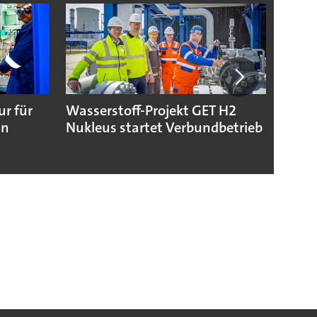
ur für
Wasserstoff-Projekt GET H2
Toray
in
Nukleus startet Verbundbetrieb
Folie
Batte