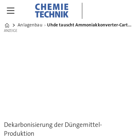
Anlagenbau
Uhde tauscht Ammoniakkonverter-Cartridge und Katalysator für İGSAŞ aus
Home
ANZEIGE
ANZEIGE
Dekarbonisierung der Düngemittel-
Produktion