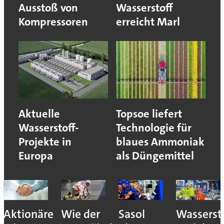
Ausstoß von
Wasserstoff
Kompressoren
erreicht Marl
Aktuelle
Topsoe liefert
Wasserstoff-
Technologie für
Projekte in
blaues Ammoniak
Europa
als Düngemittel
Aktionäre
Wie der
Sasol
Wassersto