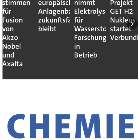
stimmen
europäische
nimmt
Projekt
für
Anlagenbau
Elektrolyseur
GET H2
Fusion
zukunftsfähig
für
Nukleus
von
bleibt
Wasserstoff-
startet
Akzo
Forschung
Verbundb
Nobel
in
und
Betrieb
Axalta