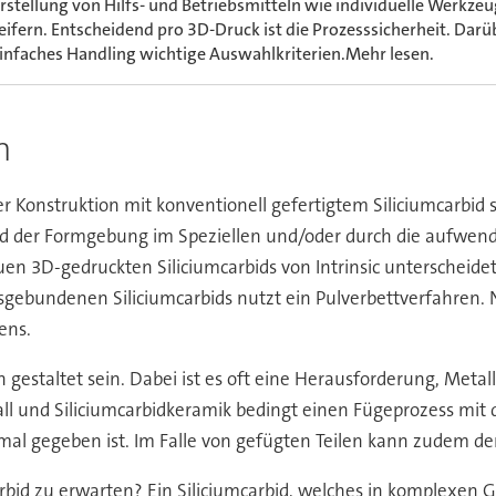
rstellung von Hilfs- und Betriebsmitteln wie individuelle Werk
eifern. Entscheidend pro 3D-Druck ist die Prozesssicherheit. Darü
 einfaches Handling wichtige Auswahlkriterien.Mehr lesen.
n
er Konstruktion mit konventionell gefertigtem Siliciumcarbid 
d der Formgebung im Speziellen und/oder durch die aufwend
n 3D-gedruckten Siliciumcarbids von Intrinsic unterscheidet 
sgebundenen Siliciumcarbids nutzt ein Pulverbettverfahren.
ens.
h gestaltet sein. Dabei ist es oft eine Herausforderung, Meta
 und Siliciumcarbidkeramik bedingt einen Fügeprozess mit der
imal gegeben ist. Im Falle von gefügten Teilen kann zudem 
rbid zu erwarten? Ein Siliciumcarbid, welches in komplexen 