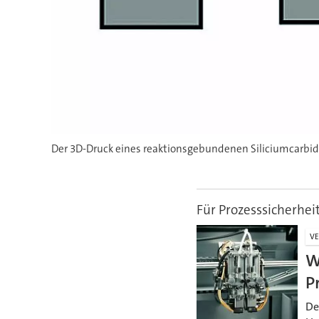
Der 3D-Druck eines reaktionsgebundenen Siliciumcarbids
Für Prozesssicherhei
VE
W
P
De