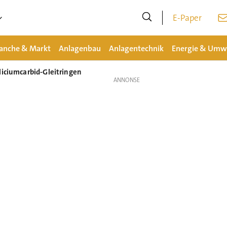
E-Paper
anche & Markt
Anlagenbau
Anlagentechnik
Energie & Umw
liciumcarbid-Gleitringen