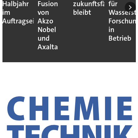
Halbjahr
Fusion
zukunftsfähig
für
im
von
bleibt
Wassersto
Auftragseingang
Akzo
Forschun
Nobel
in
und
Betrieb
Axalta