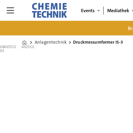
Events
Mediathek
Br
Anlagentechnik
Druckmessumformer IS-3
Home
ANZEIGE
ANZEIGE