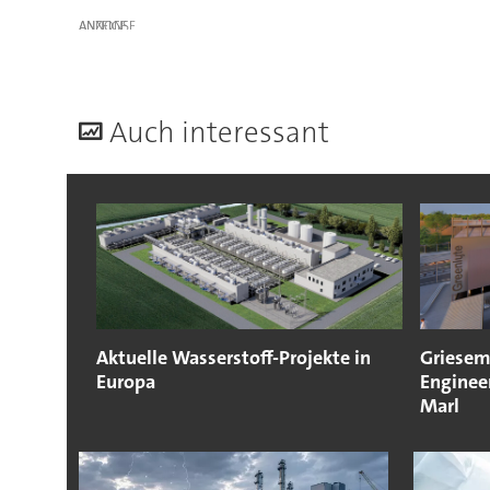
ANZEIGE
A
uch interessant
Aktuelle Wasserstoff-Projekte in
Griese
Europa
Engineer
Marl