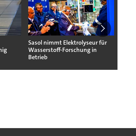
Sasol nimmt Elektrolyseur für
Wasse
hig
Wasserstoff-Forschung in
Nukle
Betrieb