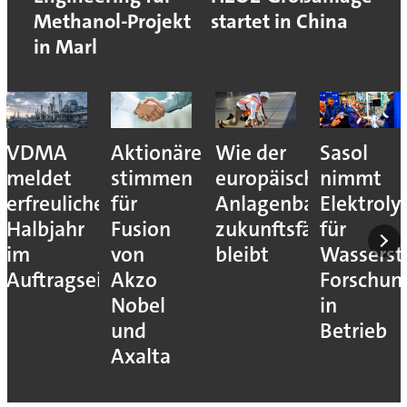
Methanol-Projekt
startet in China
in Marl
VDMA
Aktionäre
Wie der
Sasol
meldet
stimmen
europäische
nimmt
erfreuliches
für
Anlagenbau
Elektroly
Halbjahr
Fusion
zukunftsfähig
für
im
von
bleibt
Wassersto
Auftragseingang
Akzo
Forschun
Nobel
in
und
Betrieb
Axalta