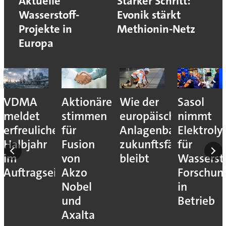
Aktuelle
Starker Schritt:
Wasserstoff-
Evonik stärkt
Projekte in
Methionin-Netz
Europa
VDMA
Aktionäre
Wie der
Sasol
meldet
stimmen
europäische
nimmt
erfreuliches
für
Anlagenbau
Elektroly
Halbjahr
Fusion
zukunftsfähig
für
im
von
bleibt
Wassersto
Auftragseingang
Akzo
Forschun
Nobel
in
und
Betrieb
Axalta