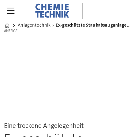
Anlagentechnik
Ex-geschützte Staubabsauganlagen im Braunkohlekraftwerk
Home
ANZEIGE
ANZEIGE
Eine trockene Angelegenheit