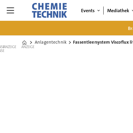
Events
Mediathek
Br
Anlagentechnik
Fassentleersystem Viscoflux li
Home
ANZEIGE
ANZEIGE