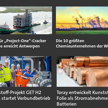
ür „Project-One“-Cracker
Die 10 größten
os erreicht Antwerpen
Chemieunternehmen der W
toff-Projekt GET H2
Toray entwickelt Kunstst
 startet Verbundbetrieb
Folie als Stromabnehmer
Batterien