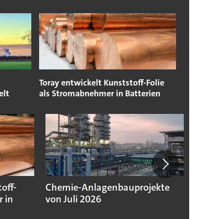
Toray entwickelt Kunststoff-Folie
elt
als Stromabnehmer in Batterien
off-
Chemie-Anlagenbauprojekte
Chemi
 in
von Juli 2026
niedr
Jahre