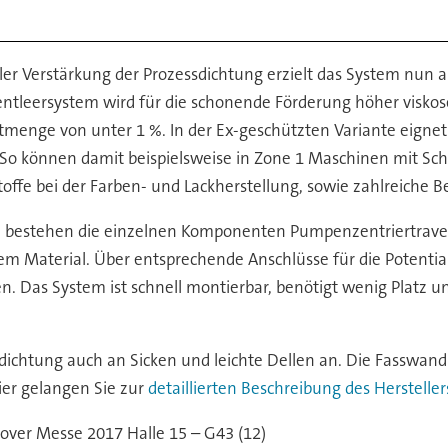
ller Verstärkung der Prozessdichtung erzielt das System nun 
entleersystem wird für die schonende Förderung höher viskose
estmenge von unter 1 %. In der Ex-geschützten Variante eigne
So können damit beispielsweise in Zone 1 Maschinen mit Sch
offe bei der Farben- und Lackherstellung, sowie zahlreiche 
TX) bestehen die einzelnen Komponenten Pumpenzentriertrave
gem Material. Über entsprechende Anschlüsse für die Potenti
n. Das System ist schnell montierbar, benötigt wenig Platz u
ichtung auch an Sicken und leichte Dellen an. Die Fasswand w
ier gelangen Sie zur
detaillierten Beschreibung des Hersteller
ver Messe 2017 Halle 15 – G43 (12)