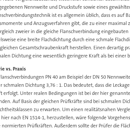
vorgegebenen Nennweite und Druckstufe sowie eines gewählt
anschverbindungstechnik ist es allgemein üblich, dass es auf 
smomente und Anzugsverfahren gibt, die zu einer maximal 
gleich zweier in die gleiche Flanschverbindung eingebauten 
pielsweise eine breite Flachdichtung durch eine schmale Flac
eichen Gesamtschraubenkraft herstellen. Einen derartig pra
malen Dichtung eine wesentlich geringere Kraft als bei einer
ie vs. Praxis
 Flanschverbindungen PN 40 am Beispiel der DN 50 Nennweite 
 schmalen Dichtung 3,76 : 1. Das bedeutet, dass die Leckage
t erfolgt. Unter realen Bedingungen ist bei der hier genann
den. Auf Basis der gleichen Prüfkräfte sind bei schmalen Di
chtheitsklassen zu erwarten. Um einen realitätsnahen Verg
ier nach EN 1514-1, herzustellen, wäre folgende Vorgehens
 normierten Prüfkräften. Außerdem sollte der Prüfer die Flä