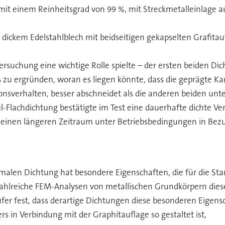
 mit einem Reinheitsgrad von 99 %, mit Streckmetalleinlage a
dickem Edelstahlblech mit beidseitigen gekapselten Grafita
suchung eine wichtige Rolle spielte – der ersten beiden Dicht
u ergründen, woran es liegen könnte, dass die geprägte K
ionsverhalten, besser abschneidet als die anderen beiden unt
-Flachdichtung bestätigte im Test eine dauerhafte dichte V
 einen längeren Zeitraum unter Betriebsbedingungen in Bezu
alen Dichtung hat besondere Eigenschaften, die für die Sta
hlreiche FEM-Analysen von metallischen Grundkörpern diese
üfer fest, dass derartige Dichtungen diese besonderen Eigen
s in Verbindung mit der Graphitauflage so gestaltet ist,