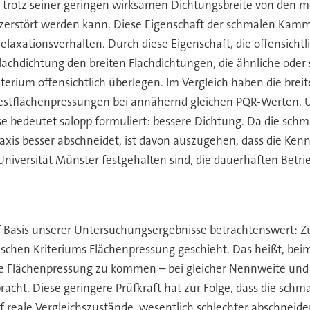
er trotz seiner geringen wirksamen Dichtungsbreite von den 
 zerstört werden kann. Diese Eigenschaft der schmalen Kamm
Relaxationsverhalten. Durch diese Eigenschaft, die offensich
Flachdichtung den breiten Flachdichtungen, die ähnliche ode
riterium offensichtlich überlegen. Im Vergleich haben die br
ndestflächenpressungen bei annähernd gleichen PQR-Werten.
se bedeutet salopp formuliert: bessere Dichtung. Da die sc
axis besser abschneidet, ist davon auszugehen, dass die Kenn
niversität Münster festgehalten sind, die dauerhaften Betrie
asis unserer Untersuchungsergebnisse betrachtenswert: Zum 
ischen Kriteriums Flächenpressung geschieht. Das heißt, be
che Flächenpressung zu kommen – bei gleicher Nennweite und 
acht. Diese geringere Prüfkraft hat zur Folge, dass die sch
 reale Vergleichszustände, wesentlich schlechter abschneide