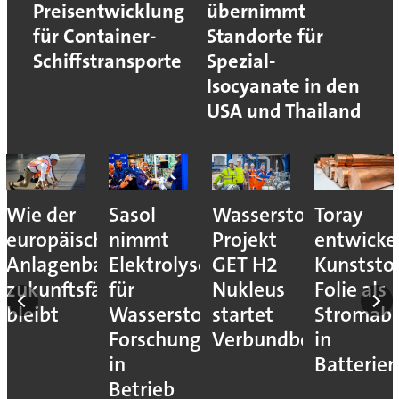
Preisentwicklung
übernimmt
für Container-
Standorte für
Schiffstransporte
Spezial-
Isocyanate in den
USA und Thailand
Wie der
Sasol
Wasserstoff-
Toray
europäische
nimmt
Projekt
entwicke
Anlagenbau
Elektrolyseur
GET H2
Kunststof
zukunftsfähig
für
Nukleus
Folie als
bleibt
Wasserstoff-
startet
Stromab
Forschung
Verbundbetrieb
in
in
Batterien
Betrieb