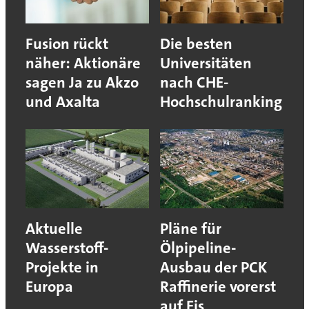
Fusion rückt
Die besten
näher: Aktionäre
Universitäten
sagen Ja zu Akzo
nach CHE-
und Axalta
Hochschulranking
Aktuelle
Pläne für
Wasserstoff-
Ölpipeline-
Projekte in
Ausbau der PCK
Europa
Raffinerie vorerst
auf Eis