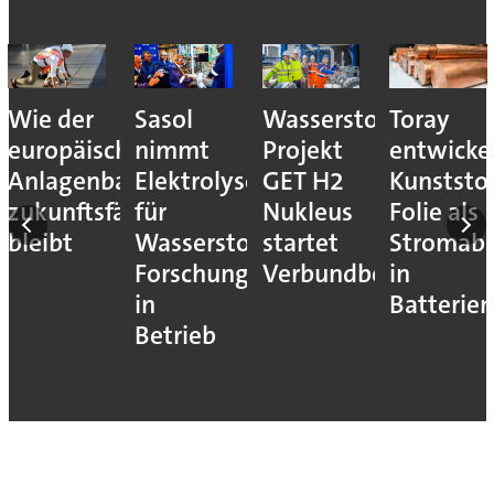
Wie der
Sasol
Wasserstoff-
Toray
europäische
nimmt
Projekt
entwicke
Anlagenbau
Elektrolyseur
GET H2
Kunststof
zukunftsfähig
für
Nukleus
Folie als
bleibt
Wasserstoff-
startet
Stromab
Forschung
Verbundbetrieb
in
in
Batterien
Betrieb