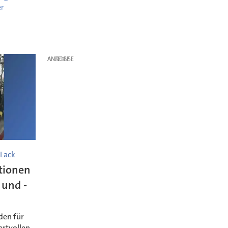
er
ANZEIGE
 Lack
tionen
 und -
den für
ertvollen