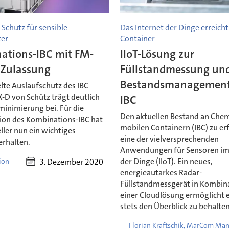
Schutz für sensible
Das Internet der Dinge erreich
er
Container
ations-IBC mit FM-
IIoT-Lösung zur
-Zulassung
Füllstandmessung un
Bestandsmanagement
lte Auslaufschutz des IBC
-D von Schütz trägt deutlich
IBC
minimierung bei. Für die
Den aktuellen Bestand an Chem
ion des Kombinations-IBC hat
mobilen Containern (IBC) zu erf
ller nun ein wichtiges
eine der vielversprechenden
 erhalten.
Anwendungen für Sensoren im 
der Dinge (IIoT). Ein neues,
3. Dezember 2020
ion
energieautarkes Radar-
Füllstandmessgerät in Kombin
einer Cloudlösung ermöglicht 
stets den Überblick zu behalten
Florian Kraftschik, MarCom Ma