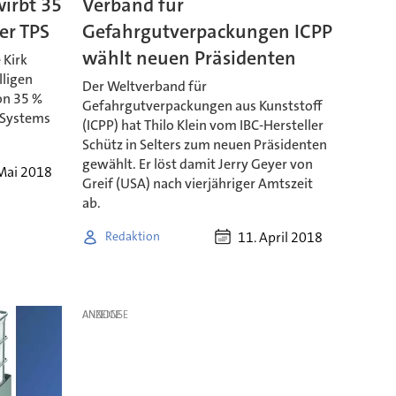
wirbt 35
Verband für
er TPS
Gefahrgutverpackungen ICPP
wählt neuen Präsidenten
 Kirk
lligen
Der Weltverband für
on 35 %
Gefahrgutverpackungen aus Kunststoff
l Systems
(ICPP) hat Thilo Klein vom IBC-Hersteller
Schütz in Selters zum neuen Präsidenten
gewählt. Er löst damit Jerry Geyer von
Mai 2018
Greif (USA) nach vierjähriger Amtszeit
ab.
11. April 2018
Redaktion
ANZEIGE