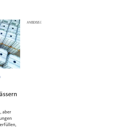
ANZEIGE
n
ässern
, aber
rungen
erfüllen,