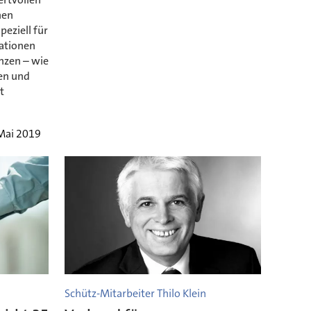
hen
peziell für
ationen
nzen – wie
len und
t
 Mai 2019
Schütz-Mitarbeiter Thilo Klein