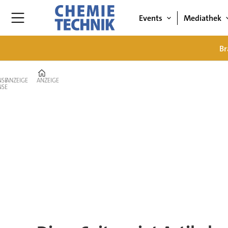
Events
Mediathek
Br
Home
ANZEIGE
ANZEIGE
Tag:
ibc