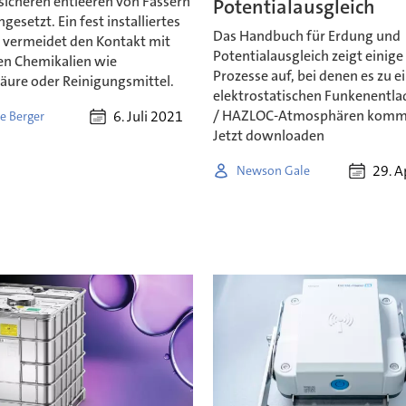
sicheren entleeren von Fässern
Potentialausgleich
ngesetzt. Ein fest installiertes
Das Handbuch für Erdung und
 vermeidet den Kontakt mit
Potentialausgleich zeigt einige
en Chemikalien wie
Prozesse auf, bei denen es zu e
äure oder Reinigungsmittel.
elektrostatischen Funkenentla
/ HAZLOC-Atmosphären komm
6. Juli 2021
e Berger
Jetzt downloaden
29. A
Newson Gale