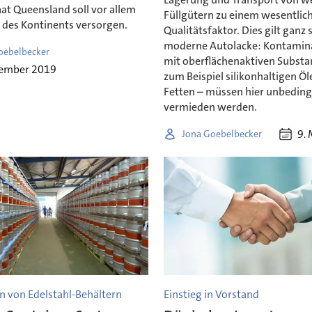
at Queensland soll vor allem
Füllgütern zu einem wesentlic
 des Kontinents versorgen.
Qualitätsfaktor. Dies gilt ganz s
moderne Autolacke: Kontamin
oebelbecker
mit oberflächenaktiven Substa
zember 2019
zum Beispiel silikonhaltigen Ö
Fetten – müssen hier unbeding
vermieden werden.
9.
Jona Goebelbecker
n von Edelstahl-Behältern
Einstieg in Vorstand