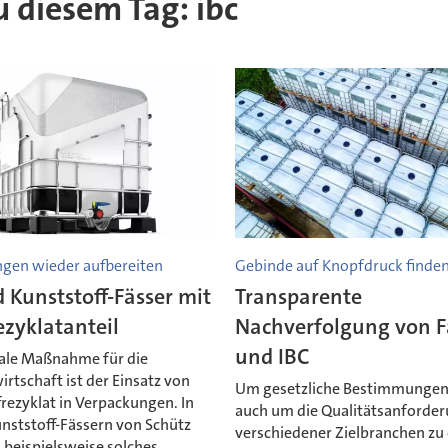
zu diesem Tag: ibc
gen wieder aufbereiten
Gebinde auf Knopfdruck finde
 Kunststoff-Fässer mit
Transparente
zyklatanteil
Nachverfolgung von F
und IBC
rale Maßnahme für die
irtschaft ist der Einsatz von
Um gesetzliche Bestimmungen
rezyklat in Verpackungen. In
auch um die Qualitätsanforde
unststoff-Fässern von Schütz
verschiedener Zielbranchen zu 
h beispielsweise solches