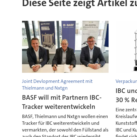
Diese Seite zeigt Artikel 
Joint Devlopment Agreement mit
Verpackun
Thielmann und Nxtgn
IBC und
BASF will mit Partnern IBC-
30 % Re
Tracker weiterentwickeln
Eine zent
BASF, Thielmann und Nxtgn wollen einen
Kreislaufw
Tracker für IBC weiterentwickeln und
Kunststoff
vermarkten, der sowohl den Füllstand als
IBC und K
auch den Standort des IBC wiedergibt.
findet sic