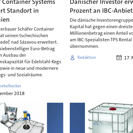
r Container Systems
Dänischer Investor er
rt Standort in
Prozent an IBC-Anbiet
hien
Die dänische Investorengruppe
Kapital hat gegen einen dreiste
terbauer Schäfer Container
Millionenbetrag einen Anteil v
at seinen tschechischen
am IBC-Spezialisten TPS Renta
Ledeč nad Sázavou erweitert.
übernommen.
siebenstelliger Euro-Betrag
en Ausbau der
17. 
Redaktion
nskapazität für Edelstahl-Kegs
owie in neue und modernere
gs- und Sozialräume.
oebelbecker
vember 2018