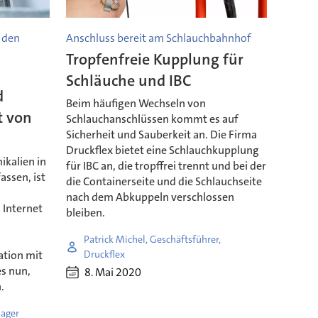
t den
Anschluss bereit am Schlauchbahnhof
Tropfenfreie Kupplung für
Schläuche und IBC
d
Beim häufigen Wechseln von
 von
Schlauchanschlüssen kommt es auf
Sicherheit und Sauberkeit an. Die Firma
Druckflex bietet eine Schlauchkupplung
ikalien in
für IBC an, die tropffrei trennt und bei der
assen, ist
die Containerseite und die Schlauchseite
nach dem Abkuppeln verschlossen
Internet
bleiben.
Patrick Michel, Geschäftsführer,
ation mit
Druckflex
es nun,
8. Mai 2020
.
nager