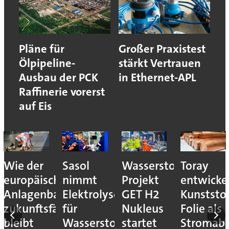
Pläne für
Großer Praxistest
Ölpipeline-
stärkt Vertrauen
Ausbau der PCK
in Ethernet-APL
Raffinerie vorerst
auf Eis
Wie der
Sasol
Wasserstoff-
Toray
europäische
nimmt
Projekt
entwicke
Anlagenbau
Elektrolyseur
GET H2
Kunststof
zukunftsfähig
für
Nukleus
Folie als
bleibt
Wasserstoff-
startet
Stromab