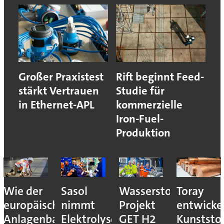
Großer Praxistest
Rift beginnt Feed-
stärkt Vertrauen
Studie für
in Ethernet-APL
kommerzielle
Iron-Fuel-
Produktion
Wie der
Sasol
Wasserstoff-
Toray
europäische
nimmt
Projekt
entwicke
Anlagenbau
Elektrolyseur
GET H2
Kunststof