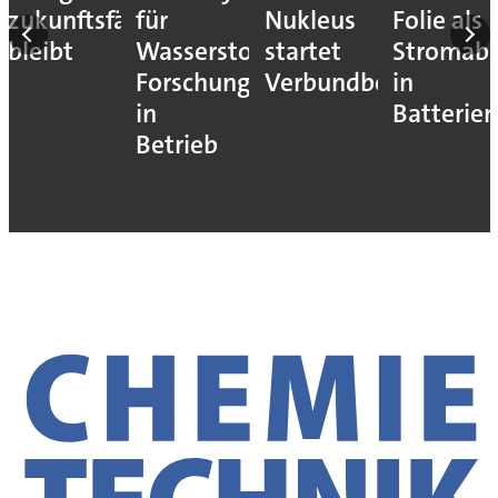
zukunftsfähig
für
Nukleus
Folie als
bleibt
Wasserstoff-
startet
Stromab
Forschung
Verbundbetrieb
in
in
Batterien
Betrieb