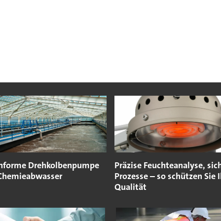
nforme Drehkolbenpumpe
Präzise Feuchteanalyse, sic
 Chemieabwasser
Prozesse – so schützen Sie I
Qualität