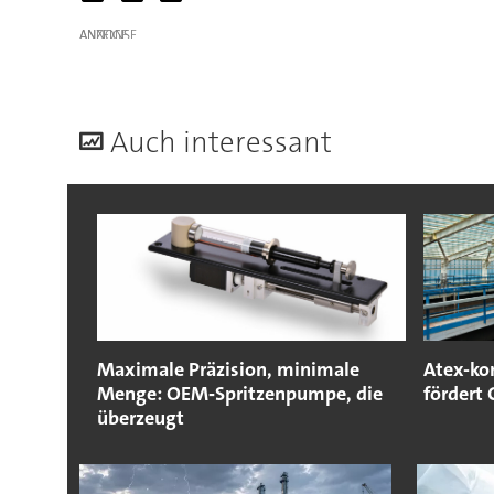
ANZEIGE
A
uch interessant
Maximale Präzision, minimale
Atex-ko
Menge: OEM‐Spritzenpumpe, die
fördert
überzeugt