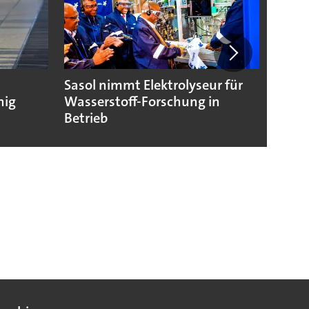
Sasol nimmt Elektrolyseur für
Wasse
hig
Wasserstoff-Forschung in
Nukle
Betrieb