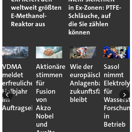
weltweit größten
in Ex-Zonen: PTFE-
E-Methanol-
Schläuche, auf
Reaktor aus
die Sie zählen
können
VDMA
Aktionäre
Wie der
Sasol
meldet
stimmen
europäische
nimmt
erfreuliches
für
Anlagenbau
Elektroly
Halbjahr
Fusion
zukunftsfähig
für
im
von
bleibt
Wassersto
Auftragseingang
Akzo
Forschun
Nobel
in
und
Betrieb