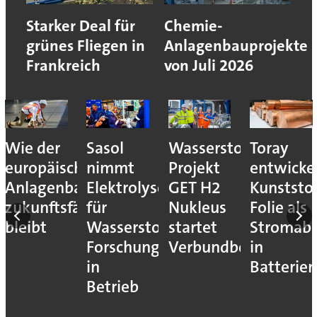
Starker Deal für
Chemie-
grünes Fliegen in
Anlagenbauprojekte
Frankreich
von Juli 2026
Wie der
Sasol
Wasserstoff-
Toray
europäische
nimmt
Projekt
entwicke
Anlagenbau
Elektrolyseur
GET H2
Kunststof
zukunftsfähig
für
Nukleus
Folie als
bleibt
Wasserstoff-
startet
Stromab
Forschung
Verbundbetrieb
in
in
Batterien
Betrieb