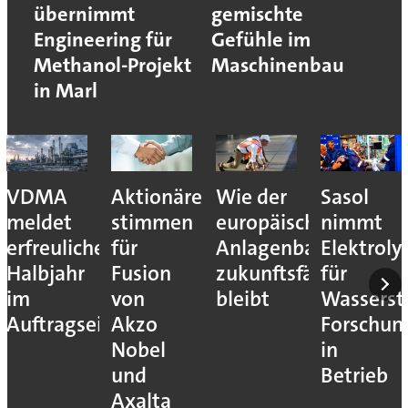
übernimmt
gemischte
Engineering für
Gefühle im
Methanol-Projekt
Maschinenbau
in Marl
VDMA
Aktionäre
Wie der
Sasol
meldet
stimmen
europäische
nimmt
erfreuliches
für
Anlagenbau
Elektroly
Halbjahr
Fusion
zukunftsfähig
für
im
von
bleibt
Wassersto
Auftragseingang
Akzo
Forschun
Nobel
in
und
Betrieb
Axalta