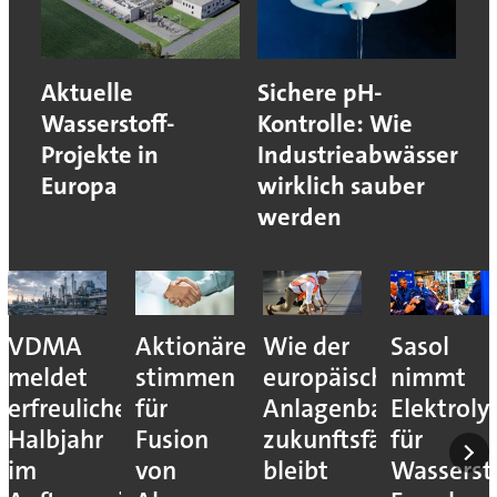
Aktuelle
Sichere pH-
Wasserstoff-
Kontrolle: Wie
Projekte in
Industrieabwässer
Europa
wirklich sauber
werden
VDMA
Aktionäre
Wie der
Sasol
meldet
stimmen
europäische
nimmt
erfreuliches
für
Anlagenbau
Elektroly
Halbjahr
Fusion
zukunftsfähig
für
im
von
bleibt
Wassersto