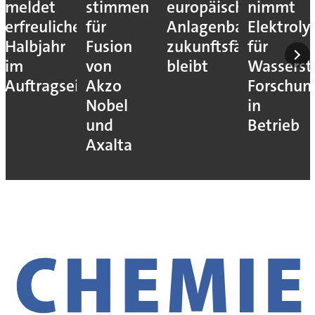
meldet
stimmen
europäische
nimmt
erfreuliches
für
Anlagenbau
Elektroly
Halbjahr
Fusion
zukunftsfähig
für
im
von
bleibt
Wassersto
Auftragseingang
Akzo
Forschun
Nobel
in
und
Betrieb
Axalta