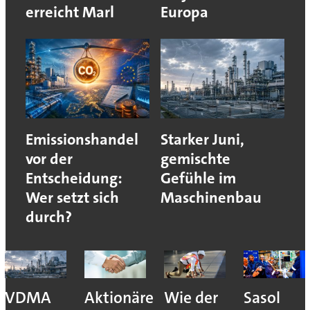
erreicht Marl
Europa
Emissionshandel
Starker Juni,
vor der
gemischte
Entscheidung:
Gefühle im
Wer setzt sich
Maschinenbau
durch?
VDMA
Aktionäre
Wie der
Sasol