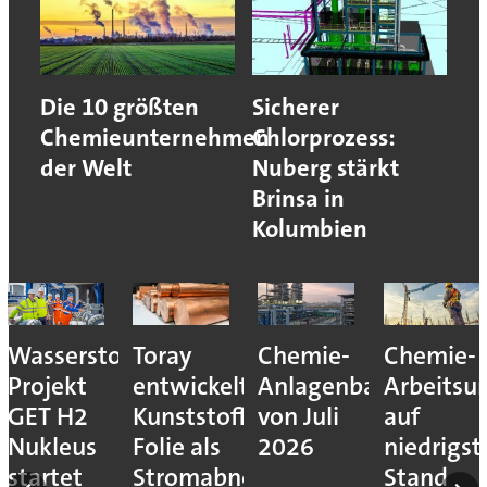
Die 10 größten
Sicherer
Chemieunternehmen
Chlorprozess:
der Welt
Nuberg stärkt
Brinsa in
Kolumbien
Wasserstoff-
Toray
Chemie-
Chemie-
Projekt
entwickelt
Anlagenbauprojekte
Arbeitsun
eur
GET H2
Kunststoff-
von Juli
auf
Nukleus
Folie als
2026
niedrigs
f-
startet
Stromabnehmer
Stand