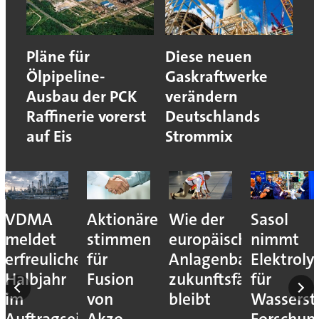
Pläne für
Diese neuen
Ölpipeline-
Gaskraftwerke
Ausbau der PCK
verändern
Raffinerie vorerst
Deutschlands
auf Eis
Strommix
VDMA
Aktionäre
Wie der
Sasol
meldet
stimmen
europäische
nimmt
erfreuliches
für
Anlagenbau
Elektroly
Halbjahr
Fusion
zukunftsfähig
für
im
von
bleibt
Wassersto