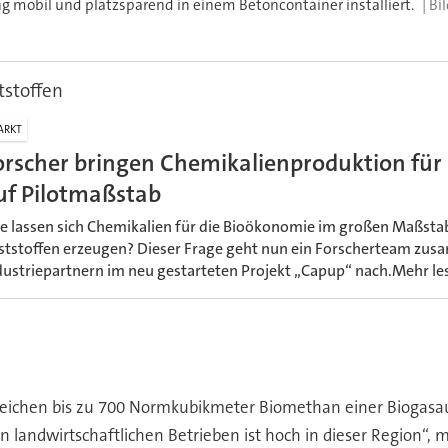
ng mobil und platzsparend in einem Betoncontainer installiert.
tstoffen
ARKT
orscher bringen Chemikalienproduktion für
uf Pilotmaßstab
e lassen sich Chemikalien für die Bioökonomie im großen Maßsta
ststoffen erzeugen? Dieser Frage geht nun ein Forscherteam zu
dustriepartnern im neu gestarteten Projekt „Capup“ nach.Mehr le
rreichen bis zu 700 Normkubikmeter Biomethan einer Biogasa
n landwirtschaftlichen Betrieben ist hoch in dieser Region“, 