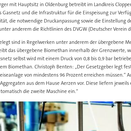
ger mit Hauptsitz in Oldenburg betreibt im Landkreis Clopp
Gasnetz und die Infrastruktur für die Einspeisung zur Verfügu
ät, die notwendige Druckanpassung sowie die Einstellung de
 unter anderem die Richtlinien des DVGW (Deutscher Verein d
elegt sind in Regelwerken unter anderem der übergebene Me
eibt das übergebene Biomethan innerhalb der Grenzwerte, wi
netz selbst wird mit einem Druck von 0,8 bis 0,9 bar betrie
em Biomethan. Christoph Benten: „Der Gesetzgeber legt fest,
speiseanlage von mindestens 96 Prozent erreichen müssen.“ 
ggregaten aus dem Hause Aerzen vor. Diese liefern jeweils
utomatisch die zweite Maschine ein.“