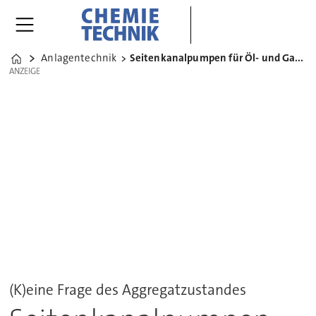
Anlagentechnik
Seitenkanalpumpen für Öl- und Gasanwendungen
Home
ANZEIGE
ANZEIGE
(K)eine Frage des Aggregatzustandes