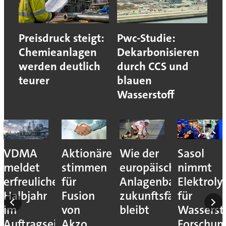
Preisdruck steigt:
Pwc-Studie:
Chemieanlagen
Dekarbonisieren
werden deutlich
durch CCS und
teurer
blauen
Wasserstoff
VDMA
Aktionäre
Wie der
Sasol
meldet
stimmen
europäische
nimmt
erfreuliches
für
Anlagenbau
Elektroly
Halbjahr
Fusion
zukunftsfähig
für
im
von
bleibt
Wassersto
Auftragseingang
Akzo
Forschun