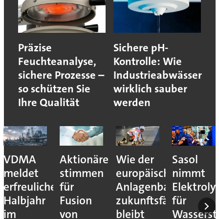
Präzise
Sichere pH-
Feuchteanalyse,
Kontrolle: Wie
sichere Prozesse –
Industrieabwässer
so schützen Sie
wirklich sauber
Ihre Qualität
werden
VDMA
Aktionäre
Wie der
Sasol
meldet
stimmen
europäische
nimmt
erfreuliches
für
Anlagenbau
Elektroly
Halbjahr
Fusion
zukunftsfähig
für
im
von
bleibt
Wassersto