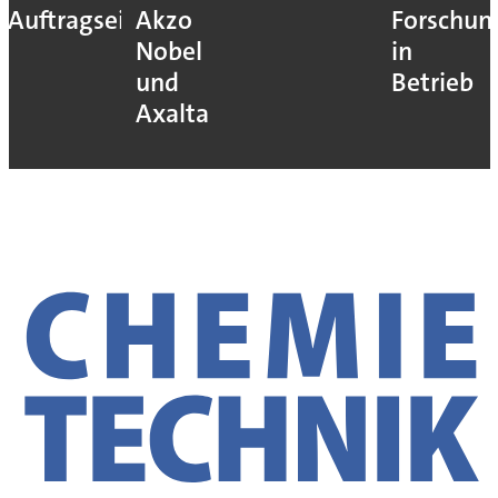
Auftragseingang
Akzo
Forschun
Nobel
in
und
Betrieb
Axalta