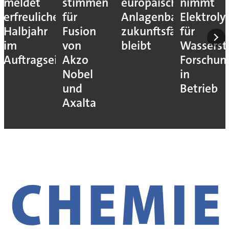
meldet
stimmen
europäische
nimmt
erfreuliches
für
Anlagenbau
Elektroly
Halbjahr
Fusion
zukunftsfähig
für
im
von
bleibt
Wassersto
Auftragseingang
Akzo
Forschun
Nobel
in
und
Betrieb
Axalta