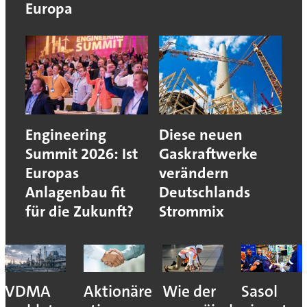
Europa
Engineering
Diese neuen
Summit 2026: Ist
Gaskraftwerke
Europas
verändern
Anlagenbau fit
Deutschlands
für die Zukunft?
Strommix
VDMA
Aktionäre
Wie der
Sasol