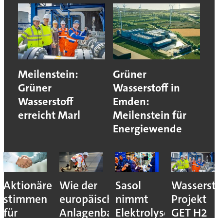
Meilenstein:
Grüner
Grüner
Wasserstoff in
Wasserstoff
Emden:
erreicht Marl
Meilenstein für
Energiewende
Aktionäre
Wie der
Sasol
Wassersto
stimmen
europäische
nimmt
Projekt
für
Anlagenbau
Elektrolyseur
GET H2