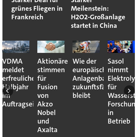
grünes Fliegen in
Meilenstein:
Frankreich
H2O2-Großanlage
startet in China
VDMA
Aktionäre
Wie der
Sasol
meldet
stimmen
europäische
nimmt
erfreuliches
für
Anlagenbau
Elektroly
Halbjahr
Fusion
zukunftsfähig
für
im
von
bleibt
Wassersto
Auftragseingang
Akzo
Forschun
Nobel
in
und
Betrieb
Axalta