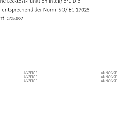
e Lecktest-Funktion integriert. Die
bor entsprechend der Norm ISO/IEC 17025
nt.
1703ct953
ANZEIGE
ANZEIGE
ANZEIGE