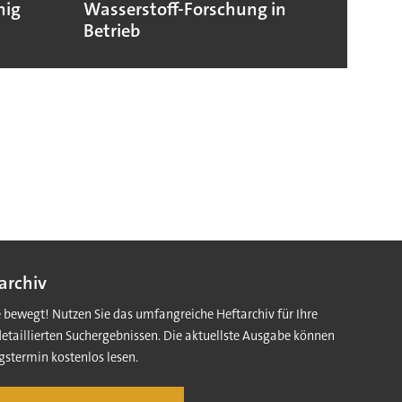
hig
Wasserstoff-Forschung in
Nukle
Betrieb
archiv
e bewegt! Nutzen Sie das umfangreiche Heftarchiv für Ihre
detaillierten Suchergebnissen. Die aktuellste Ausgabe können
gstermin kostenlos lesen.