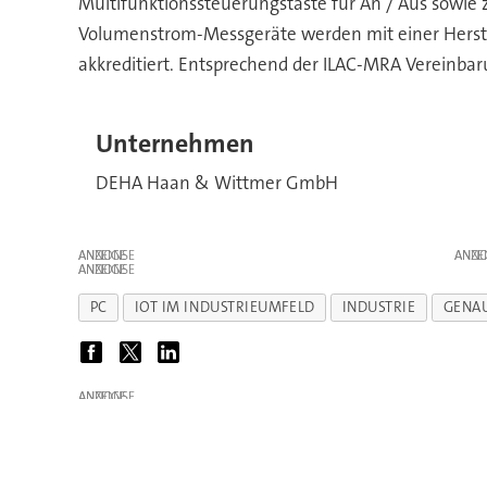
Multifunktionssteuerungstaste für An / Aus sowie z
Volumenstrom-Messgeräte werden mit einer Herstell
akkreditiert. Entsprechend der ILAC-MRA Vereinba
Unternehmen
DEHA Haan & Wittmer GmbH
ANZEIGE
ANZE
ANZEIGE
PC
IOT IM INDUSTRIEUMFELD
INDUSTRIE
GENAU
ANZEIGE