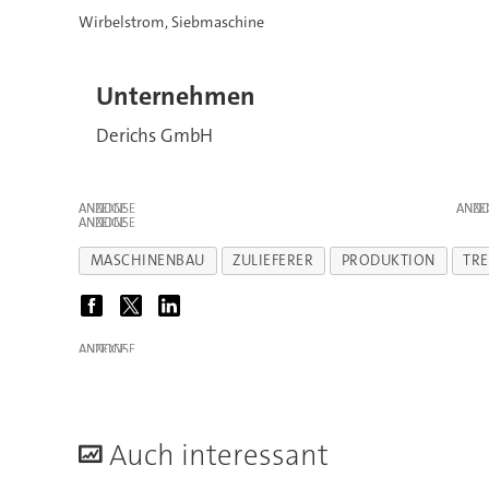
Wirbelstrom, Siebmaschine
Unternehmen
Derichs GmbH
ANZEIGE
ANZE
ANZEIGE
MASCHINENBAU
ZULIEFERER
PRODUKTION
TR
ANZEIGE
A
uch interessant