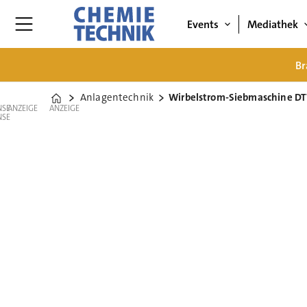
Events
Mediathek
Br
Anlagentechnik
Wirbelstrom-Siebmaschine D
Home
ANZEIGE
ANZEIGE