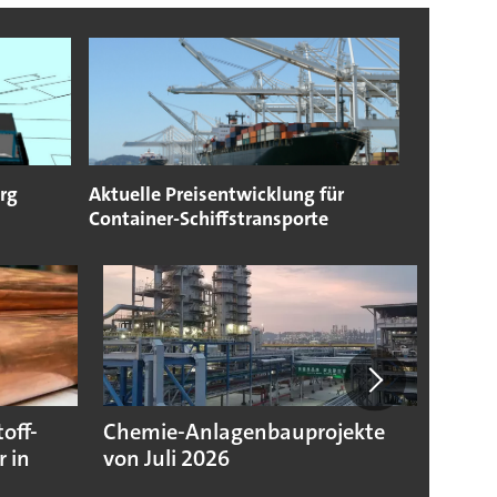
rg
Aktuelle Preisentwicklung für
Container-Schiffstransporte
off-
Chemie-Anlagenbauprojekte
Chemi
 in
von Juli 2026
niedr
Jahre