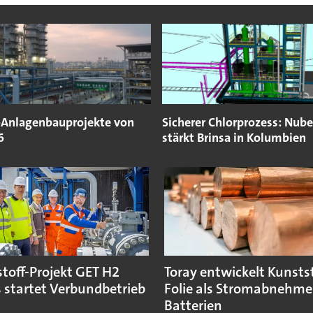
Anlagenbauprojekte von
Sicherer Chlorprozess: Nube
6
stärkt Brinsa in Kolumbien
toff-Projekt GET H2
Toray entwickelt Kunstst
 startet Verbundbetrieb
Folie als Stromabnehmer
Batterien