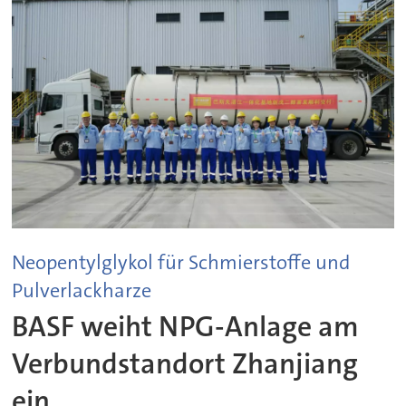
Neopentylglykol für Schmierstoffe und
Pulverlackharze
BASF weiht NPG-Anlage am
Verbundstandort Zhanjiang
ein