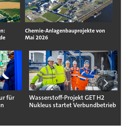
n:
Chemie-Anlagenbauprojekte von
nde
Mai 2026
ur für
Wasserstoff-Projekt GET H2
Toray
in
Nukleus startet Verbundbetrieb
Folie
Batte