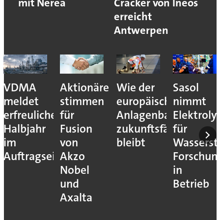
mit Nerea
Cracker von Ineos
erreicht
Antwerpen
VDMA
Aktionäre
Wie der
Sasol
meldet
stimmen
europäische
nimmt
erfreuliches
für
Anlagenbau
Elektroly
Halbjahr
Fusion
zukunftsfähig
für
im
von
bleibt
Wassersto
Auftragseingang
Akzo
Forschun
Nobel
in
und
Betrieb
Axalta