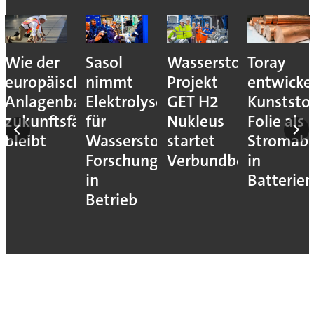
Wie der
Sasol
Wasserstoff-
Toray
europäische
nimmt
Projekt
entwicke
Anlagenbau
Elektrolyseur
GET H2
Kunststof
zukunftsfähig
für
Nukleus
Folie als
bleibt
Wasserstoff-
startet
Stromab
Forschung
Verbundbetrieb
in
in
Batterien
Betrieb