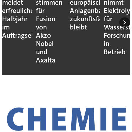
meldet
stimmen
europäische
nimmt
erfreuliches
für
Anlagenbau
Elektroly
Halbjahr
Fusion
zukunftsfähig
für
im
von
bleibt
Wassersto
Auftragseingang
Akzo
Forschun
Nobel
in
und
Betrieb
Axalta