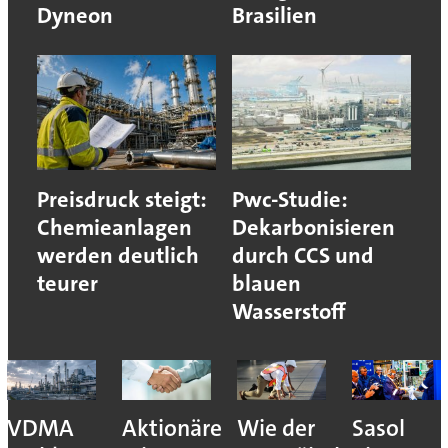
Dyneon
Brasilien
Preisdruck steigt:
Pwc-Studie:
Chemieanlagen
Dekarbonisieren
werden deutlich
durch CCS und
teurer
blauen
Wasserstoff
VDMA
Aktionäre
Wie der
Sasol