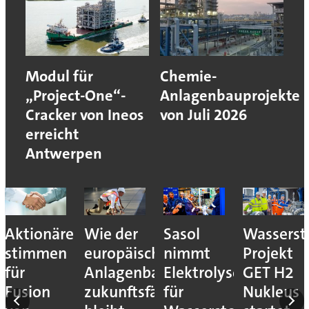
Modul für
Chemie-
„Project-One“-
Anlagenbauprojekte
Cracker von Ineos
von Juli 2026
erreicht
Antwerpen
Aktionäre
Wie der
Sasol
Wassersto
stimmen
europäische
nimmt
Projekt
für
Anlagenbau
Elektrolyseur
GET H2
Fusion
zukunftsfähig
für
Nukleus