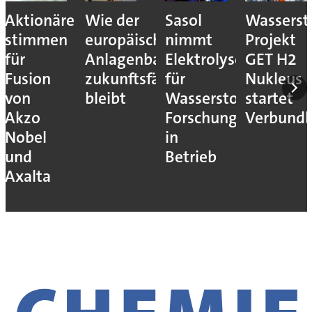
Aktionäre
Wie der
Sasol
Wassersto
stimmen
europäische
nimmt
Projekt
für
Anlagenbau
Elektrolyseur
GET H2
Fusion
zukunftsfähig
für
Nukleus
von
bleibt
Wasserstoff-
startet
Akzo
Forschung
Verbundb
Nobel
in
und
Betrieb
Axalta