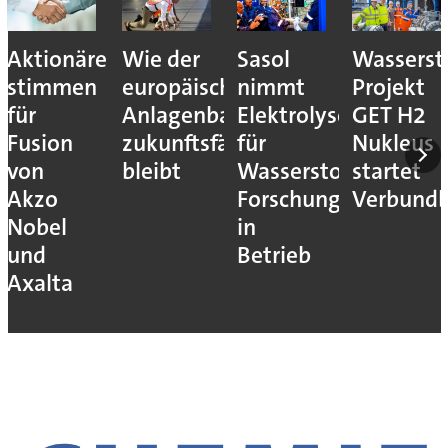
Aktionäre
Wie der
Sasol
Wassersto
stimmen
europäische
nimmt
Projekt
für
Anlagenbau
Elektrolyseur
GET H2
Fusion
zukunftsfähig
für
Nukleus
von
bleibt
Wasserstoff-
startet
Akzo
Forschung
Verbundb
Nobel
in
und
Betrieb
Axalta