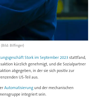
(Bild: Bilfinger)
stungsgeschäft Stork im September 2023
stattfand,
nsaktion kürzlich genehmigt, und die Sozialpartner
ion abgegeben, in der sie sich positiv zur
renzenden US-Teil aus.
der
Automatisierung
und der mechanischen
mensgruppe integriert sein.