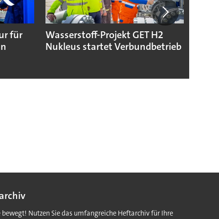
ur für
Wasserstoff-Projekt GET H2
Toray
in
Nukleus startet Verbundbetrieb
Folie
Batte
archiv
e bewegt! Nutzen Sie das umfangreiche Heftarchiv für Ihre