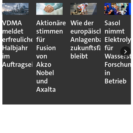
VDMA
Aktionäre
Wie der
Sasol
meldet
stimmen
europäische
nimmt
erfreuliches
für
Anlagenbau
Elektroly
Halbjahr
Fusion
zukunftsfähig
für
im
von
bleibt
Wassersto
Auftragseingang
Akzo
Forschun
Nobel
in
und
Betrieb
Axalta