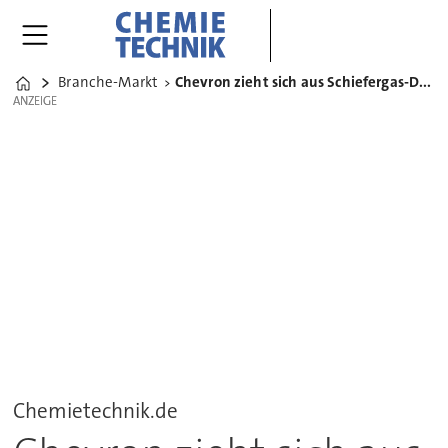
Branche-Markt
Chevron zieht sich aus Schiefergas-Deal mit der Ukraine zurück
Home
ANZEIGE
ANZEIGE
Chemietechnik.de