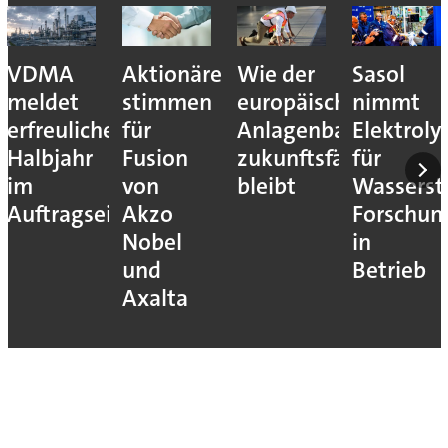
VDMA
Aktionäre
Wie der
Sasol
meldet
stimmen
europäische
nimmt
erfreuliches
für
Anlagenbau
Elektroly
Halbjahr
Fusion
zukunftsfähig
für
im
von
bleibt
Wassersto
Auftragseingang
Akzo
Forschun
Nobel
in
und
Betrieb
Axalta