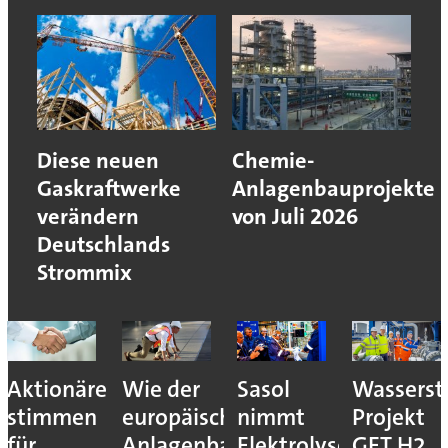
Diese neuen
Chemie-
Gaskraftwerke
Anlagenbauprojekte
verändern
von Juli 2026
Deutschlands
Strommix
Aktionäre
Wie der
Sasol
Wassersto
stimmen
europäische
nimmt
Projekt
für
Anlagenbau
Elektrolyseur
GET H2