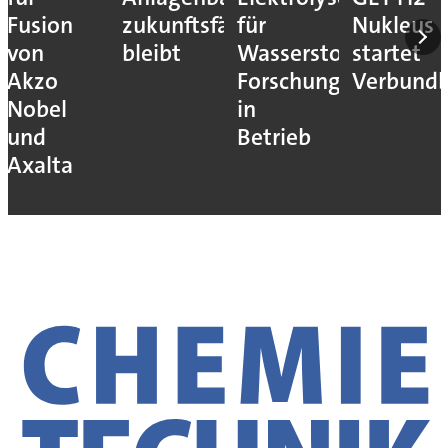
Fusion
zukunftsfähig
für
Nukleus
von
bleibt
Wasserstoff-
startet
Akzo
Forschung
Verbundb
Nobel
in
und
Betrieb
Axalta