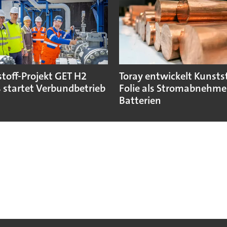
toff-Projekt GET H2
Toray entwickelt Kunstst
 startet Verbundbetrieb
Folie als Stromabnehmer
Batterien