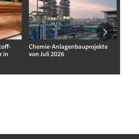
off-
Chemie-Anlagenbauprojekte
Chemi
 in
von Juli 2026
niedr
Jahre