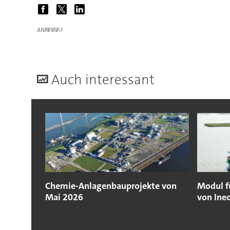
ANZEIGE
A
uch interessant
Chemie-Anlagenbauprojekte von
Modul f
Mai 2026
von Ine