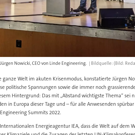
Jürgen Nowicki, CEO von Linde Engineering.
(Bild: Red
e ganze Welt im akuten Krisenmodus, konstatierte Jürgen Now
rse politische Spannungen sowie die immer noch grassierende
 diesem Hintergrund: Das mit „Abstand wichtigste Thema“ sei 
n in Europa dieser Tage und – für alle Anwesenden spürbar
 Engineering Summits 2022.
 Internationalen Energieagentur IEA, dass die Welt auf dem W
iser Klimaziele und die Zusagen der letzten UN-Klimakonfer