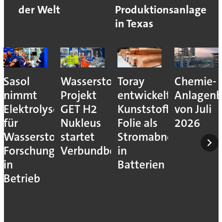
der Welt
Produktionsanlage
in Texas
Sasol
Wasserstoff-
Toray
Chemie-
nimmt
Projekt
entwickelt
Anlagenb
Elektrolyseur
GET H2
Kunststoff-
von Juli
für
Nukleus
Folie als
2026
Wasserstoff-
startet
Stromabnehmer
Forschung
Verbundbetrieb
in
in
Batterien
Betrieb